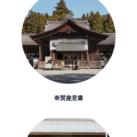
奉賛趣意書