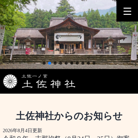
コ
ン
テ
ン
ツ
へ
ス
キ
ッ
プ
土佐神社からのお知らせ
2026年8月4日更新